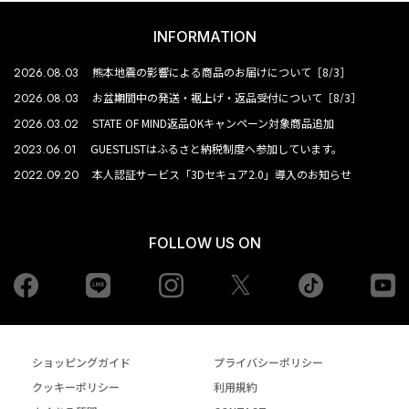
INFORMATION
2026.08.03
熊本地震の影響による商品のお届けについて［8/3］
2026.08.03
お盆期間中の発送・裾上げ・返品受付について［8/3］
2026.03.02
STATE OF MIND返品OKキャンペーン対象商品追加
2023.06.01
GUESTLISTはふるさと納税制度へ参加しています。
2022.09.20
本人認証サービス「3Dセキュア2.0」導入のお知らせ
FOLLOW US ON
Facebook
LINE
Instagram
tiktok
yo
Twiiter
ショッピングガイド
プライバシーポリシー
クッキーポリシー
利用規約