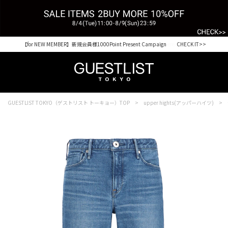
【for NEW MEMBER】新規会員様1000Point Present Campaign CHECK IT>>
GUESTLIST TOKYO（ゲストリスト トーキョー）TOP
upper hights(アッパーハイツ)