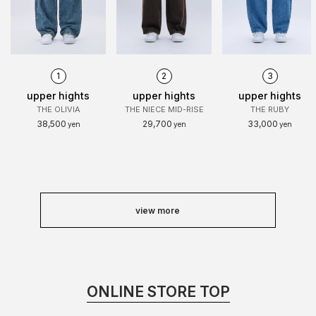
1
2
3
upper hights
upper hights
upper hights
THE OLIVIA
THE NIECE MID-RISE
THE RUBY
38,500
29,700
33,000
yen
yen
yen
view more
ONLINE STORE TOP