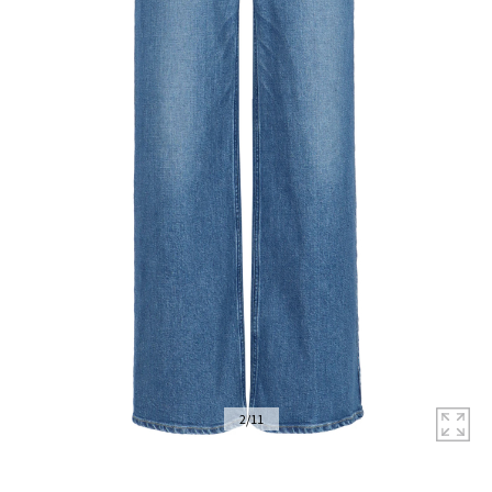
拡
2
/
11