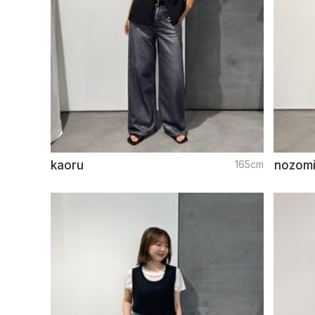
kaoru
165cm
nozom