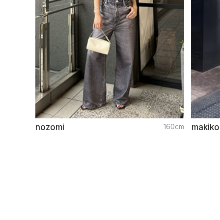
nozomi
160cm
makiko