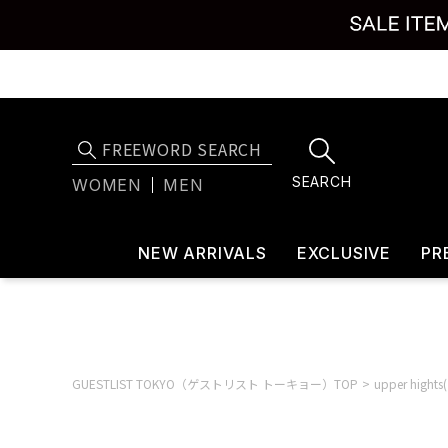
SEARCH
WOMEN
MEN
NEW ARRIVALS
EXCLUSIVE
PR
GUESTLIST TOKYO（ゲストリスト トーキョー）TOP
upper hig