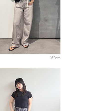
i
160cm