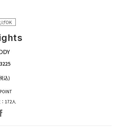
上げOK
ights
DDY
3225
(税込)
POINT
数：
172
人
facebook
ter