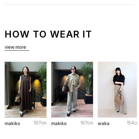
HOW TO WEAR IT
view more
167cm
167cm
154c
makiko
makiko
waka