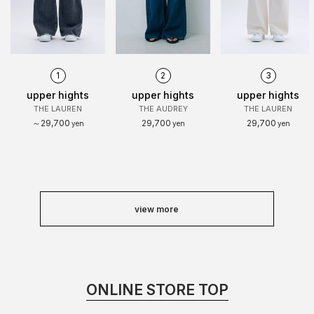
1
2
3
upper hights
upper hights
upper hights
THE LAUREN
THE AUDREY
THE LAUREN
～29,700
29,700
29,700
yen
yen
yen
view more
ONLINE STORE TOP