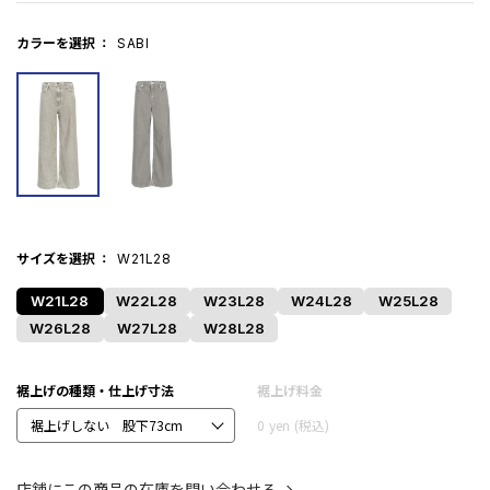
カラーを選択
SABI
サイズを選択
W21L28
W21L28
W22L28
W23L28
W24L28
W25L28
W26L28
W27L28
W28L28
裾上げの種類・仕上げ寸法
裾上げ料金
0
yen
(税込)
店舗にこの商品の在庫を問い合わせる