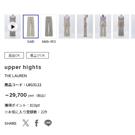
SABI
AMA-IRO
返品OK
裾上げOK
upper hights
THE LAUREN
商品コード：
L8G3122
～29,700
yen
(税込)
獲得ポイント：
810pt
☆お気に入り登録数：
229
facebook
line
twitter
SHARE