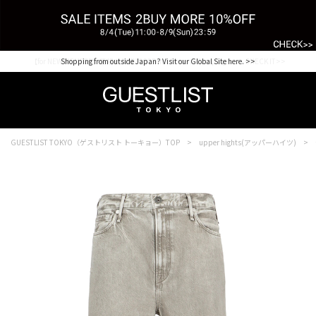
【for NEW MEMBER】新規会員様1000Point Present Campaign CHECK IT>>
Shopping from outside Japan? Visit our Global Site here. >>
GUESTLIST TOKYO（ゲストリスト トーキョー）TOP
upper hights(アッパーハイツ)