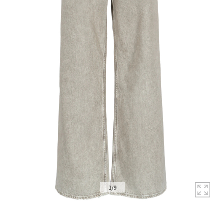
拡
1
/
9