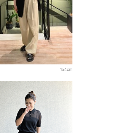
i
154cm