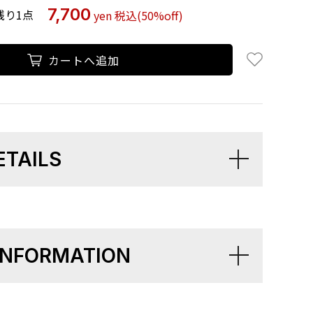
7,700
残り1点
yen
税込
(50%off)
お気に入り追
カートへ追加
ETAILS
 INFORMATION