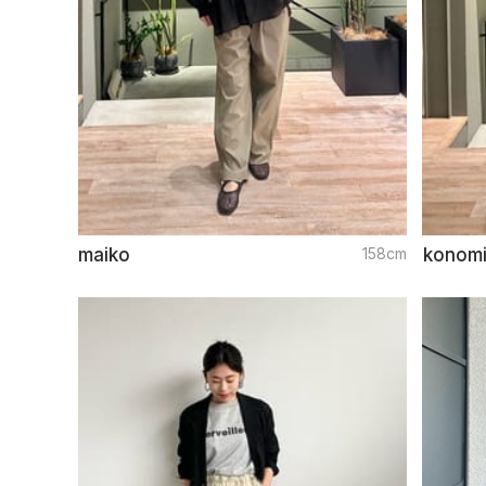
maiko
158cm
konom