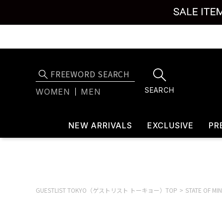
SEARCH
WOMEN
MEN
NEW ARRIVALS
EXCLUSIVE
PR
GUESTLIST TOKYO（ゲストリスト トーキョー）TOP
STATE OF