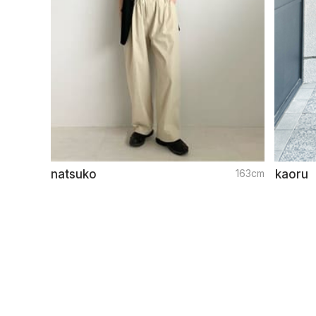
natsuko
163cm
kaoru