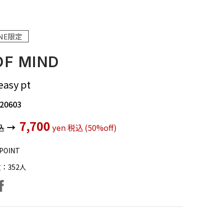
INE限定
OF MIND
easy pt
20603
7,700
→
込
税込
(50%off)
yen
POINT
数：
352
人
facebook
ter