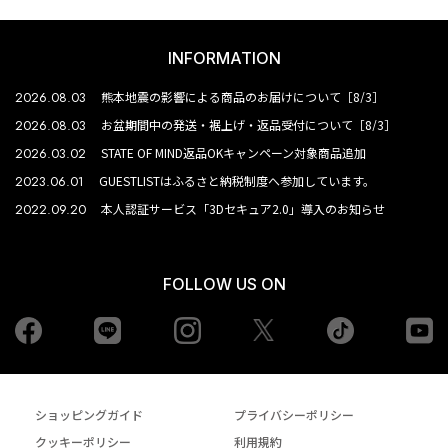
INFORMATION
2026.08.03
熊本地震の影響による商品のお届けについて［8/3］
2026.08.03
お盆期間中の発送・裾上げ・返品受付について［8/3］
2026.03.02
STATE OF MIND返品OKキャンペーン対象商品追加
2023.06.01
GUESTLISTはふるさと納税制度へ参加しています。
2022.09.20
本人認証サービス「3Dセキュア2.0」導入のお知らせ
FOLLOW US ON
Facebook
LINE
Instagram
tiktok
yo
Twiiter
ショッピングガイド
プライバシーポリシー
クッキーポリシー
利用規約