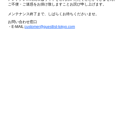
ご不便・ご迷惑をお掛け致しますことお詫び申し上げます。
メンテナンス終了まで、しばらくお待ちくださいませ。
お問い合わせ窓口
・E-MAIL:
customer@guestlist-tokyo.com