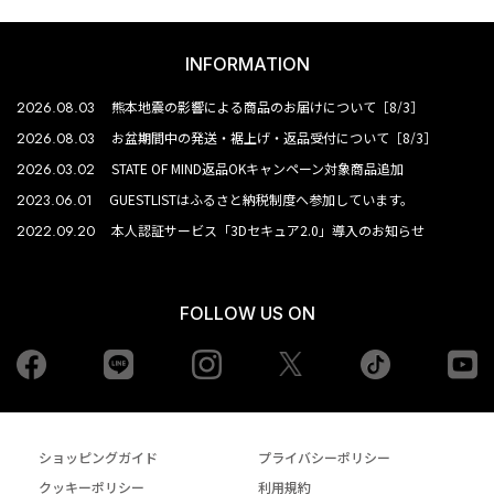
INFORMATION
2026.08.03
熊本地震の影響による商品のお届けについて［8/3］
2026.08.03
お盆期間中の発送・裾上げ・返品受付について［8/3］
2026.03.02
STATE OF MIND返品OKキャンペーン対象商品追加
2023.06.01
GUESTLISTはふるさと納税制度へ参加しています。
2022.09.20
本人認証サービス「3Dセキュア2.0」導入のお知らせ
FOLLOW US ON
Facebook
LINE
Instagram
tiktok
yo
Twiiter
ショッピングガイド
プライバシーポリシー
クッキーポリシー
利用規約