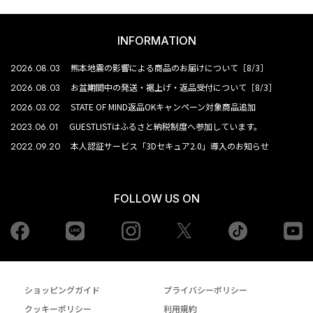
INFORMATION
2026.08.03
熊本地震の影響による商品のお届けについて［8/3］
2026.08.03
お盆期間中の発送・裾上げ・返品受付について［8/3］
2026.03.02
STATE OF MIND返品OKキャンペーン対象商品追加
2023.06.01
GUESTLISTはふるさと納税制度へ参加しています。
2022.09.20
本人認証サービス「3Dセキュア2.0」導入のお知らせ
FOLLOW US ON
Facebook
LINE
Instagram
tiktok
yo
Twiiter
ショッピングガイド
プライバシーポリシー
クッキーポリシー
利用規約