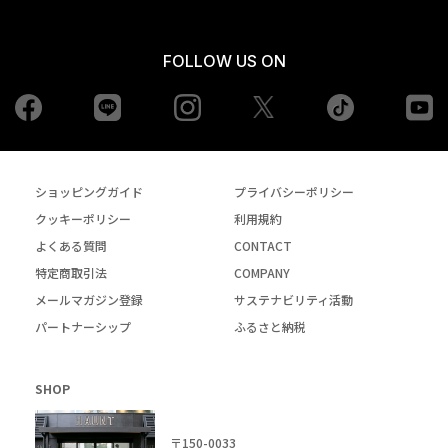
FOLLOW US ON
Facebook
LINE
Instagram
tiktok
yo
Twiiter
ショッピングガイド
プライバシーポリシー
クッキーポリシー
利用規約
よくある質問
CONTACT
特定商取引法
COMPANY
メールマガジン登録
サステナビリティ活動
パートナーシップ
ふるさと納税
SHOP
〒150-0033