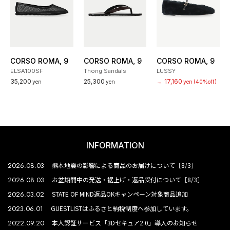
CORSO ROMA, 9
CORSO ROMA, 9
CORSO ROMA, 9
ELSA100SF
Thong Sandals
LUSSY
35,200
25,300
17,160
yen
yen
→
yen
(40%off)
INFORMATION
2026.08.03
熊本地震の影響による商品のお届けについて［8/3］
2026.08.03
お盆期間中の発送・裾上げ・返品受付について［8/3］
2026.03.02
STATE OF MIND返品OKキャンペーン対象商品追加
2023.06.01
GUESTLISTはふるさと納税制度へ参加しています。
2022.09.20
本人認証サービス「3Dセキュア2.0」導入のお知らせ