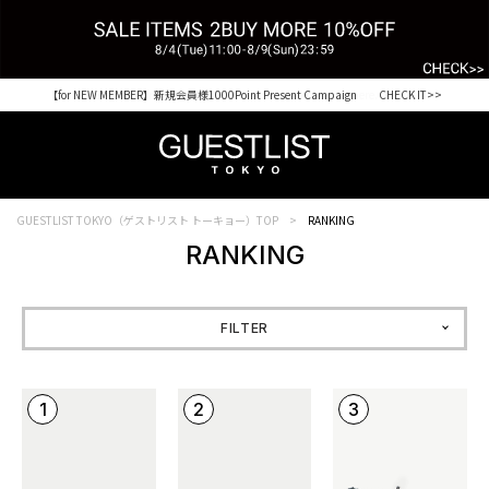
【for NEW MEMBER】新規会員様1000Point Present Campaign CHECK IT>>
Shopping from outside Japan? Visit our Global Site here. >>
GUESTLIST TOKYO（ゲストリスト トーキョー）TOP
RANKING
RANKING
FILTER
1
2
3