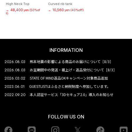
High Neck Top
Curved rib tank
48,400
10,560
→
yen
(50%of
→
yen
(40%off)
f)
INFORMATION
2026.08.03
熊本地震の影響による商品のお届けについて［8/3］
2026.08.03
お盆期間中の発送・裾上げ・返品受付について［8/3］
2026.03.02
STATE OF MIND返品OKキャンペーン対象商品追加
2023.06.01
GUESTLISTはふるさと納税制度へ参加しています。
2022.09.20
本人認証サービス「3Dセキュア2.0」導入のお知らせ
FOLLOW US ON
Facebook
LINE
Instagram
tiktok
yo
Twiiter