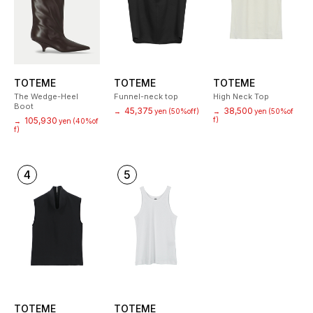
TOTEME
TOTEME
TOTEME
The Wedge-Heel
Funnel-neck top
High Neck Top
Boot
45,375
38,500
→
yen
(50%off)
→
yen
(50%of
105,930
f)
→
yen
(40%of
f)
4
5
TOTEME
TOTEME