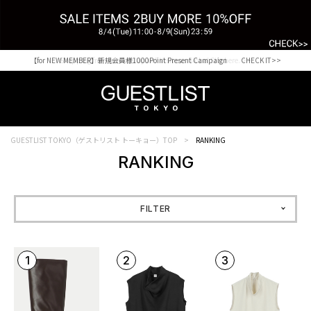
【for NEW MEMBER】新規会員様1000Point Present Campaign CHECK IT>>
Shopping from outside Japan? Visit our Global Site here. >>
GUESTLIST TOKYO（ゲストリスト トーキョー）TOP
RANKING
RANKING
FILTER
1
2
3