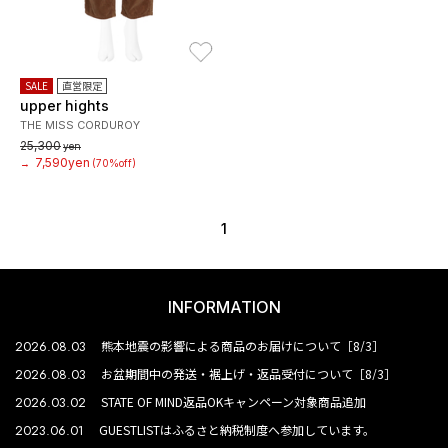
お気に入り
SALE
直営限定
upper hights
THE MISS CORDUROY
25,300
yen
7,590yen
→
(70%off)
1
INFORMATION
2026.08.03
熊本地震の影響による商品のお届けについて［8/3］
2026.08.03
お盆期間中の発送・裾上げ・返品受付について［8/3］
2026.03.02
STATE OF MIND返品OKキャンペーン対象商品追加
2023.06.01
GUESTLISTはふるさと納税制度へ参加しています。