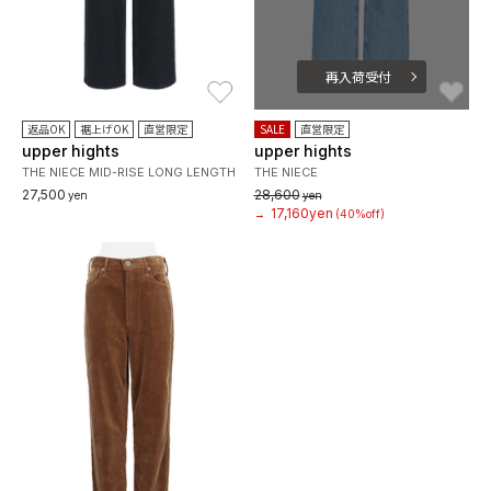
再入荷受付
お気に入り
お
返品OK
裾上げOK
直営限定
SALE
直営限定
upper hights
upper hights
THE NIECE MID-RISE LONG LENGTH
THE NIECE
27,500
28,600
yen
yen
17,160yen
→
(40%off)