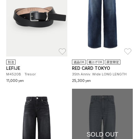
お気に入り
お
別注
返品OK
裾上げOK
直営限定
LEFIJE
RED CARD TOKYO
M4520B Tresor
35th Anniv. Wide LONG LENGTH
11,000
25,300
yen
yen
SOLD OUT