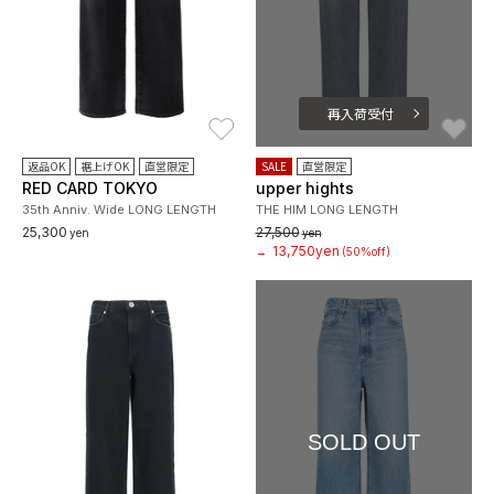
再入荷受付
お気に入り
お
返品OK
裾上げOK
直営限定
SALE
直営限定
RED CARD TOKYO
upper hights
35th Anniv. Wide LONG LENGTH
THE HIM LONG LENGTH
25,300
27,500
yen
yen
13,750yen
→
(50%off)
SOLD OUT