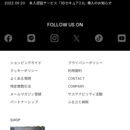
2022.09.20
本人認証サービス「3Dセキュア2.0」導入のお知らせ
FOLLOW US ON
Facebook
LINE
Instagram
tiktok
yo
Twiiter
ショッピングガイド
プライバシーポリシー
クッキーポリシー
利用規約
よくある質問
CONTACT
特定商取引法
COMPANY
メールマガジン登録
サステナビリティ活動
パートナーシップ
ふるさと納税
SHOP