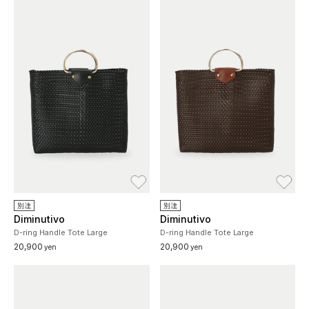
お気に入り
お
別注
別注
Diminutivo
Diminutivo
D-ring Handle Tote Large
D-ring Handle Tote Large
20,900
20,900
yen
yen