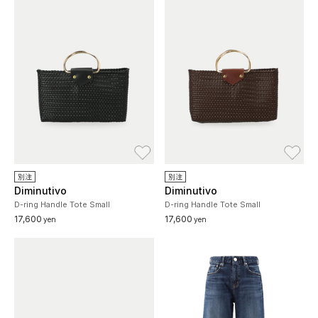
お気に入り
お
別注
別注
Diminutivo
Diminutivo
D-ring Handle Tote Small
D-ring Handle Tote Small
17,600
17,600
yen
yen