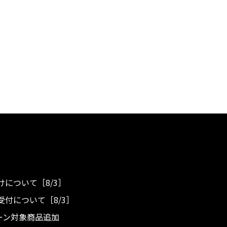
について［8/3］
付について［8/3］
ンペーン対象商品追加