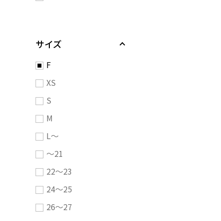
サイズ
F
XS
S
M
L～
～21
22～23
24～25
26～27