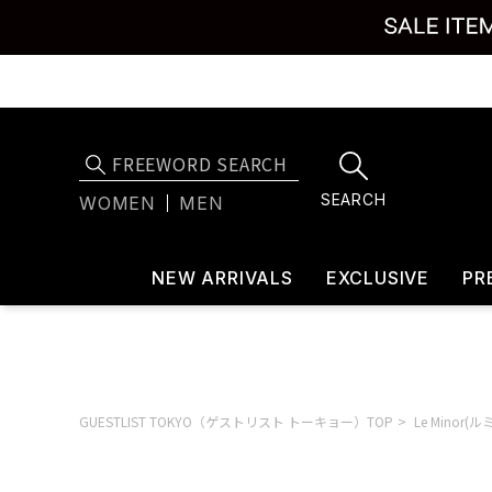
SEARCH
WOMEN
MEN
NEW ARRIVALS
EXCLUSIVE
PR
GUESTLIST TOKYO（ゲストリスト トーキョー）TOP
Le Minor(