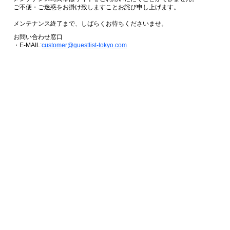
ご不便・ご迷惑をお掛け致しますことお詫び申し上げます。
メンテナンス終了まで、しばらくお待ちくださいませ。
お問い合わせ窓口
・E-MAIL:
customer@guestlist-tokyo.com