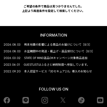
ご希望の条件で商品は見つかりませんでした。
上記より再度条件を設定して検索してください。
INFORMATION
2026.08.03
熊本地震の影響による商品のお届けについて［8/3］
2026.08.03
お盆期間中の発送・裾上げ・返品受付について［8/3］
2026.03.02
STATE OF MIND返品OKキャンペーン対象商品追加
2023.06.01
GUESTLISTはふるさと納税制度へ参加しています。
2022.09.20
本人認証サービス「3Dセキュア2.0」導入のお知らせ
FOLLOW US ON
Facebook
LINE
Instagram
tiktok
yo
Twiiter