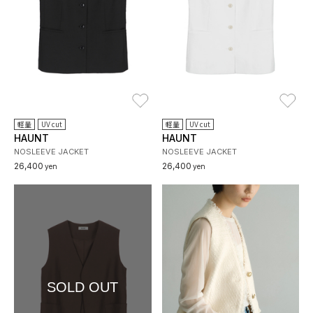
お気に入り
お
軽量
UV cut
軽量
UV cut
HAUNT
HAUNT
NOSLEEVE JACKET
NOSLEEVE JACKET
26,400
26,400
yen
yen
SOLD OUT