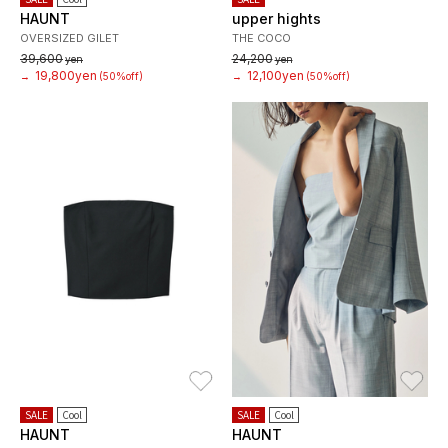
HAUNT
upper hights
OVERSIZED GILET
THE COCO
39,600
24,200
yen
yen
19,800yen
12,100yen
→
(50%off)
→
(50%off)
お気に入り
お
SALE
Cool
SALE
Cool
HAUNT
HAUNT