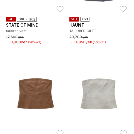
お気に入り
お
SALE
ONLINE限定
SALE
Cool
STATE OF MIND
HAUNT
tailored vest
TAILORED GILET
17,600
29,700
yen
yen
8,800yen
14,850yen
→
(50%off)
→
(50%off)
お気に入り
お