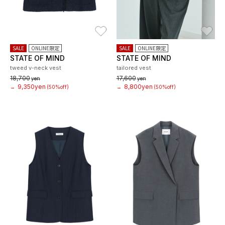
お気に入り
お
SALE
ONLINE限定
SALE
ONLINE限定
STATE OF MIND
STATE OF MIND
tweed v-neck vest
tailored vest
18,700
17,600
yen
yen
9,350yen
8,800yen
→
(50%off)
→
(50%off)