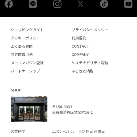
Facebook
LINE
Instagram
tiktok
yo
Twiiter
ショッピングガイド
プライバシーポリシー
クッキーポリシー
利用規約
よくある質問
CONTACT
特定商取引法
COMPANY
メールマガジン登録
サステナビリティ活動
パートナーシップ
ふるさと納税
SHOP
〒150-0033
東京都渋谷区猿楽町16-1
営業時間
11:00～19:00 ※定休日 月曜日