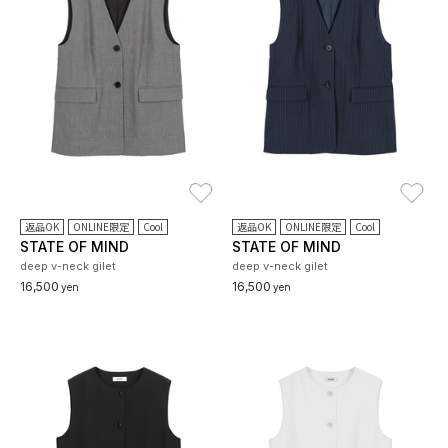
お気に入り
お
返品OK
ONLINE限定
Cool
返品OK
ONLINE限定
Cool
STATE OF MIND
STATE OF MIND
deep v-neck gilet
deep v-neck gilet
16,500
16,500
yen
yen