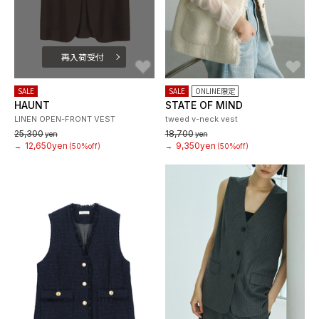
再入荷受付
お気に入り
お
SALE
SALE
ONLINE限定
HAUNT
STATE OF MIND
LINEN OPEN-FRONT VEST
tweed v-neck vest
25,300
18,700
yen
yen
12,650yen
9,350yen
→
(50%off)
→
(50%off)