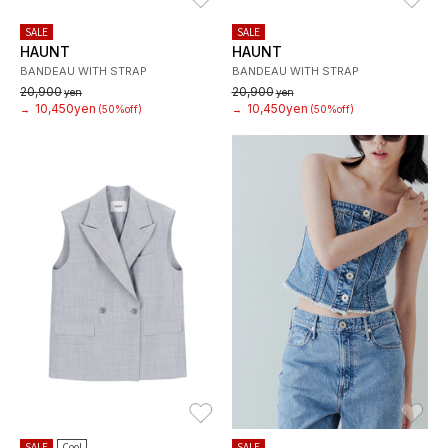
SALE
SALE
HAUNT
HAUNT
BANDEAU WITH STRAP
BANDEAU WITH STRAP
20,900
20,900
yen
yen
10,450yen
10,450yen
→
(50%off)
→
(50%off)
お気に入り
お
SALE
Cool
SALE