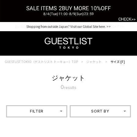
【for NEW MEMBER】新規会員様1000Point Present Campaign CHECK IT>>
Shopping from outside Japan? Visit our Global Site here. >>
GUESTLIST TOKYO（ゲストリスト トーキョー）TOP
ジャケット
サイズ:[F]
ジャケット
0
results
FILTER
SORT BY