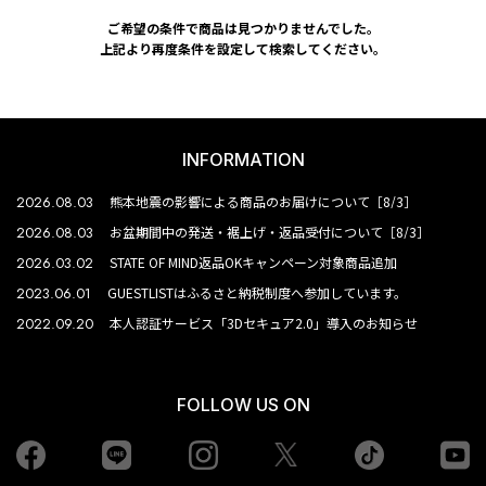
ご希望の条件で商品は見つかりませんでした。
上記より再度条件を設定して検索してください。
INFORMATION
2026.08.03
熊本地震の影響による商品のお届けについて［8/3］
2026.08.03
お盆期間中の発送・裾上げ・返品受付について［8/3］
2026.03.02
STATE OF MIND返品OKキャンペーン対象商品追加
2023.06.01
GUESTLISTはふるさと納税制度へ参加しています。
2022.09.20
本人認証サービス「3Dセキュア2.0」導入のお知らせ
FOLLOW US ON
Facebook
LINE
Instagram
tiktok
yo
Twiiter