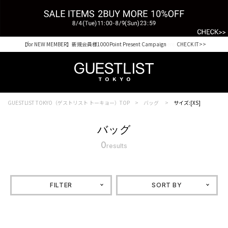
【for NEW MEMBER】新規会員様1000Point Present Campaign CHECK IT>>
Shopping from outside Japan? Visit our Global Site here. >>
GUESTLIST TOKYO（ゲストリスト トーキョー）TOP
バッグ
サイズ:[XS]
バッグ
0
results
FILTER
SORT BY