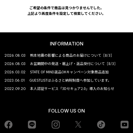
ご希望の条件で商品は見つかりませんでした。
上記より再度条件を設定して検索してください。
INFORMATION
2026.08.03
熊本地震の影響による商品のお届けについて［8/3］
2026.08.03
お盆期間中の発送・裾上げ・返品受付について［8/3］
2026.03.02
STATE OF MIND返品OKキャンペーン対象商品追加
2023.06.01
GUESTLISTはふるさと納税制度へ参加しています。
2022.09.20
本人認証サービス「3Dセキュア2.0」導入のお知らせ
FOLLOW US ON
Facebook
LINE
Instagram
tiktok
yo
Twiiter