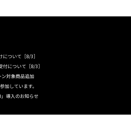
について［8/3］
付について［8/3］
ンペーン対象商品追加
度へ参加しています。
.0」導入のお知らせ