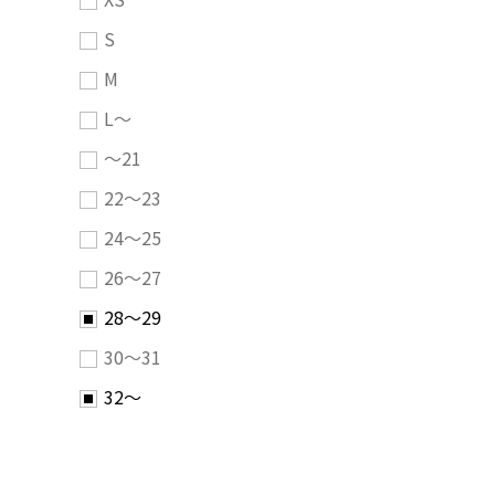
S
M
L～
～21
22～23
24～25
26～27
28～29
30～31
32～