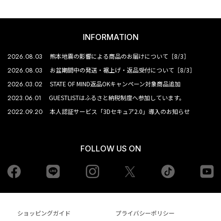
INFORMATION
2026.08.03
熊本地震の影響による商品のお届けについて［8/3］
2026.08.03
お盆期間中の発送・裾上げ・返品受付について［8/3］
2026.03.02
STATE OF MIND返品OKキャンペーン対象商品追加
2023.06.01
GUESTLISTはふるさと納税制度へ参加しています。
2022.09.20
本人認証サービス「3Dセキュア2.0」導入のお知らせ
FOLLOW US ON
Facebook
LINE
Instagram
tiktok
yo
Twiiter
ショッピングガイド
プライバシーポリシー