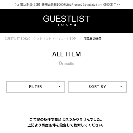
【for NEW MEMBER】新規会員様1000Point Present Campaign CHECK IT>>
Shopping from outside Japan? Visit our Global Site here. >>
GUESTLIST TOKYO（ゲストリスト トーキョー）TOP
商品検索結果
ALL ITEM
0
results
FILTER
SORT BY
ご希望の条件で商品は見つかりませんでした。
上記より再度条件を設定して検索してください。