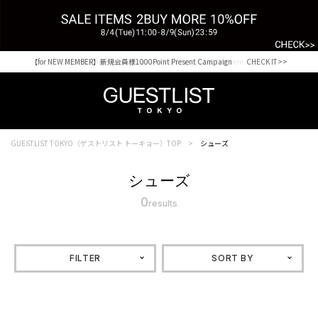
【for NEW MEMBER】新規会員様1000Point Present Campaign CHECK IT>>
Shopping from outside Japan? Visit our Global Site here. >>
GUESTLIST TOKYO（ゲストリスト トーキョー）TOP
シューズ
シューズ
0
results
FILTER
SORT BY