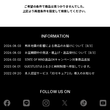
ご希望の条件で商品は見つかりませんでした。
上記より再度条件を設定して検索してください。
INFORMATION
2026.08.03
熊本地震の影響による商品のお届けについて［8/3］
2026.08.03
お盆期間中の発送・裾上げ・返品受付について［8/3］
2026.03.02
STATE OF MIND返品OKキャンペーン対象商品追加
2023.06.01
GUESTLISTはふるさと納税制度へ参加しています。
2022.09.20
本人認証サービス「3Dセキュア2.0」導入のお知らせ
FOLLOW US ON
Facebook
LINE
Instagram
tiktok
yo
Twiiter