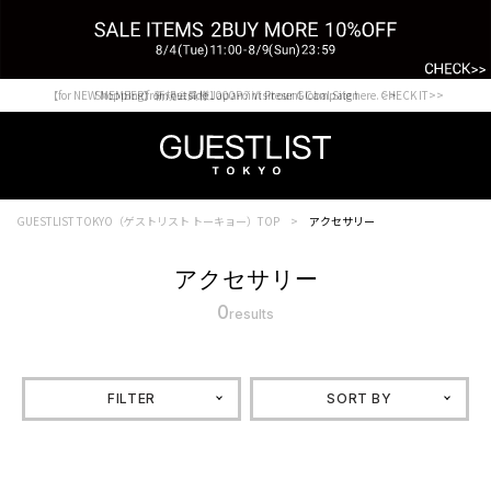
【for NEW MEMBER】新規会員様1000Point Present Campaign CHECK IT>>
Shopping from outside Japan? Visit our Global Site here. >>
GUESTLIST TOKYO（ゲストリスト トーキョー）TOP
アクセサリー
アクセサリー
0
results
FILTER
SORT BY