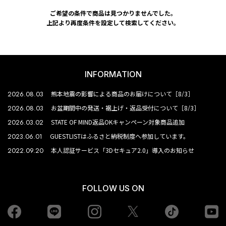
ご希望の条件で商品は見つかりませんでした。
上記より再度条件を設定して検索してください。
INFORMATION
2026.08.03
熊本地震の影響による商品のお届けについて［8/3］
2026.08.03
お盆期間中の発送・裾上げ・返品受付について［8/3］
2026.03.02
STATE OF MIND返品OKキャンペーン対象商品追加
2023.06.01
GUESTLISTはふるさと納税制度へ参加しています。
2022.09.20
本人認証サービス「3Dセキュア2.0」導入のお知らせ
FOLLOW US ON
Facebook
LINE
Instagram
tiktok
yo
Twiiter