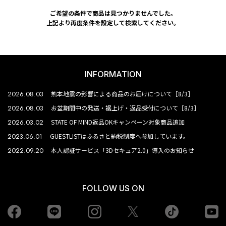
ご希望の条件で商品は見つかりませんでした。
上記より再度条件を設定して検索してください。
INFORMATION
2026.08.03
熊本地震の影響による商品のお届けについて［8/3］
2026.08.03
お盆期間中の発送・裾上げ・返品受付について［8/3］
2026.03.02
STATE OF MIND返品OKキャンペーン対象商品追加
2023.06.01
GUESTLISTはふるさと納税制度へ参加しています。
2022.09.20
本人認証サービス「3Dセキュア2.0」導入のお知らせ
FOLLOW US ON
Facebook
LINE
Instagram
tiktok
yo
Twiiter