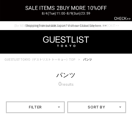
【for NEW MEMBER】新規会員様1000Point Present Campaign CHECK IT>>
Shopping from outside Japan? Visit our Global Site here. >>
GUESTLIST TOKYO（ゲストリスト トーキョー）TOP
パンツ
パンツ
0
results
FILTER
SORT BY