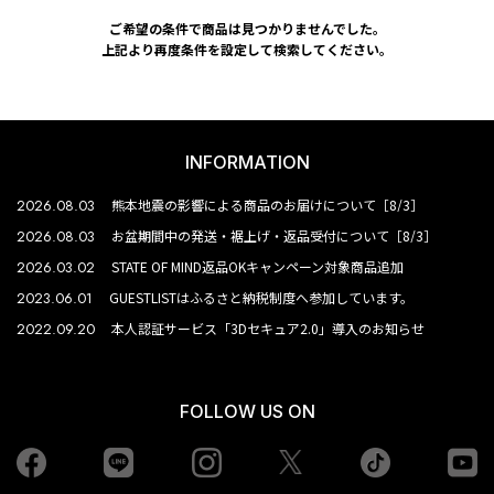
ご希望の条件で商品は見つかりませんでした。
上記より再度条件を設定して検索してください。
INFORMATION
2026.08.03
熊本地震の影響による商品のお届けについて［8/3］
2026.08.03
お盆期間中の発送・裾上げ・返品受付について［8/3］
2026.03.02
STATE OF MIND返品OKキャンペーン対象商品追加
2023.06.01
GUESTLISTはふるさと納税制度へ参加しています。
2022.09.20
本人認証サービス「3Dセキュア2.0」導入のお知らせ
FOLLOW US ON
Facebook
LINE
Instagram
tiktok
yo
Twiiter