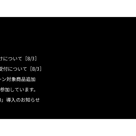
について［8/3］
付について［8/3］
ンペーン対象商品追加
度へ参加しています。
.0」導入のお知らせ