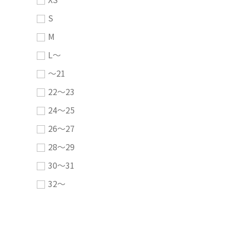
S
M
L～
～21
22～23
24～25
26～27
28～29
30～31
32～