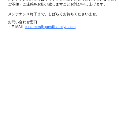
ご不便・ご迷惑をお掛け致しますことお詫び申し上げます。
メンテナンス終了まで、しばらくお待ちくださいませ。
お問い合わせ窓口
・E-MAIL:
customer@guestlist-tokyo.com