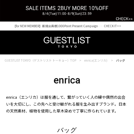
【for NEW MEMBER】新規会員様1000Point Present Campaign CHECK IT>>
Shopping from outside Japan? Visit our Global Site here. >>
GUESTLIST TOKYO（ゲストリスト トーキョー）TOP
enrica(エンリカ)
バッグ
enrica（エンリカ）は服を通して、繋がっていく人の縁や偶然の出会
いを大切にし、この先へと受け継がれる服を生み出すブランド。日本
の天然素材、植物を使用した草木染めで丁寧に作られています。
バッグ