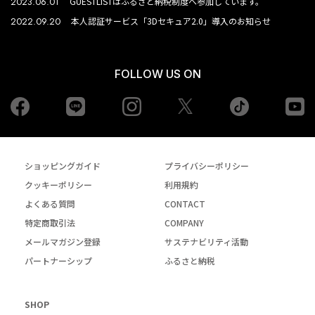
2023.06.01
GUESTLISTはふるさと納税制度へ参加しています。
2022.09.20
本人認証サービス「3Dセキュア2.0」導入のお知らせ
FOLLOW US ON
Facebook
LINE
Instagram
tiktok
yo
Twiiter
ショッピングガイド
プライバシーポリシー
クッキーポリシー
利用規約
よくある質問
CONTACT
特定商取引法
COMPANY
メールマガジン登録
サステナビリティ活動
パートナーシップ
ふるさと納税
SHOP