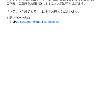
ご不便・ご迷惑をお掛け致しますことお詫び申し上げます。
メンテナンス終了まで、しばらくお待ちくださいませ。
お問い合わせ窓口
・E-MAIL:
customer@guestlist-tokyo.com