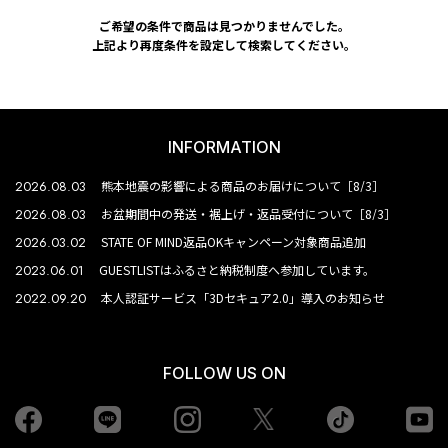
ご希望の条件で商品は見つかりませんでした。
上記より再度条件を設定して検索してください。
INFORMATION
2026.08.03
熊本地震の影響による商品のお届けについて［8/3］
2026.08.03
お盆期間中の発送・裾上げ・返品受付について［8/3］
2026.03.02
STATE OF MIND返品OKキャンペーン対象商品追加
2023.06.01
GUESTLISTはふるさと納税制度へ参加しています。
2022.09.20
本人認証サービス「3Dセキュア2.0」導入のお知らせ
FOLLOW US ON
Facebook
LINE
Instagram
tiktok
yo
Twiiter