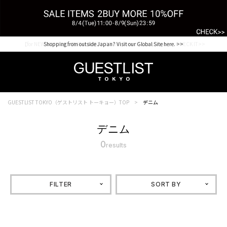
【for NEW MEMBER】新規会員様1000Point Present Campaign CHECK IT>>
Shopping from outside Japan? Visit our Global Site here. >>
GUESTLIST TOKYO（ゲストリスト トーキョー）TOP
デニム
デニム
0
results
FILTER
SORT BY