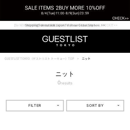
【for NEW MEMBER】新規会員様1000Point Present Campaign CHECK IT>>
Shopping from outside Japan? Visit our Global Site here. >>
GUESTLIST TOKYO（ゲストリスト トーキョー）TOP
ニット
ニット
0
results
FILTER
SORT BY