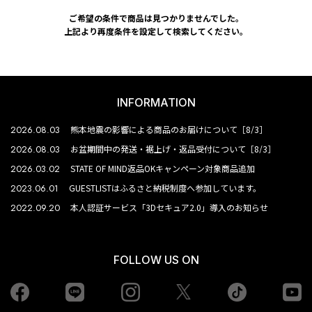
ご希望の条件で商品は見つかりませんでした。
上記より再度条件を設定して検索してください。
INFORMATION
2026.08.03
熊本地震の影響による商品のお届けについて［8/3］
2026.08.03
お盆期間中の発送・裾上げ・返品受付について［8/3］
2026.03.02
STATE OF MIND返品OKキャンペーン対象商品追加
2023.06.01
GUESTLISTはふるさと納税制度へ参加しています。
2022.09.20
本人認証サービス「3Dセキュア2.0」導入のお知らせ
FOLLOW US ON
Facebook
LINE
Instagram
tiktok
yo
Twiiter