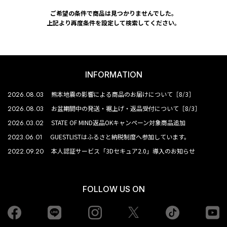
ご希望の条件で商品は見つかりませんでした。
上記より再度条件を設定して検索してください。
INFORMATION
2026.08.03
熊本地震の影響による商品のお届けについて［8/3］
2026.08.03
お盆期間中の発送・裾上げ・返品受付について［8/3］
2026.03.02
STATE OF MIND返品OKキャンペーン対象商品追加
2023.06.01
GUESTLISTはふるさと納税制度へ参加しています。
2022.09.20
本人認証サービス「3Dセキュア2.0」導入のお知らせ
FOLLOW US ON
Facebook
LINE
Instagram
tiktok
yo
Twiiter