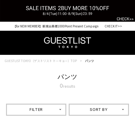
【for NEW MEMBER】新規会員様1000Point Present Campaign CHECK IT>>
Shopping from outside Japan? Visit our Global Site here. >>
GUESTLIST TOKYO（ゲストリスト トーキョー）TOP
パンツ
パンツ
0
results
FILTER
SORT BY