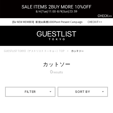
【for NEW MEMBER】新規会員様1000Point Present Campaign CHECK IT>>
GUESTLIST TOKYO（ゲストリスト トーキョー）TOP
カットソー
カットソー
0
results
FILTER
SORT BY