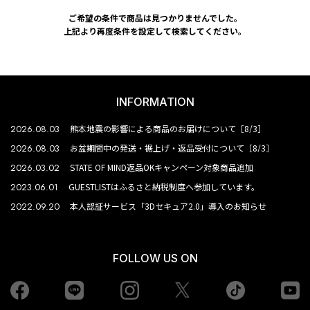
ご希望の条件で商品は見つかりませんでした。
上記より再度条件を設定して検索してください。
INFORMATION
2026.08.03
熊本地震の影響による商品のお届けについて［8/3］
2026.08.03
お盆期間中の発送・裾上げ・返品受付について［8/3］
2026.03.02
STATE OF MIND返品OKキャンペーン対象商品追加
2023.06.01
GUESTLISTはふるさと納税制度へ参加しています。
2022.09.20
本人認証サービス「3Dセキュア2.0」導入のお知らせ
FOLLOW US ON
Facebook
LINE
Instagram
tiktok
yo
Twiiter