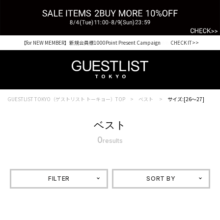
【for NEW MEMBER】新規会員様1000Point Present Campaign CHECK IT>>
Shopping from outside Japan? Visit our Global Site here. >>
GUESTLIST TOKYO（ゲストリスト トーキョー）TOP
ベスト
サイズ:[26～27]
ベスト
0
results
FILTER
SORT BY