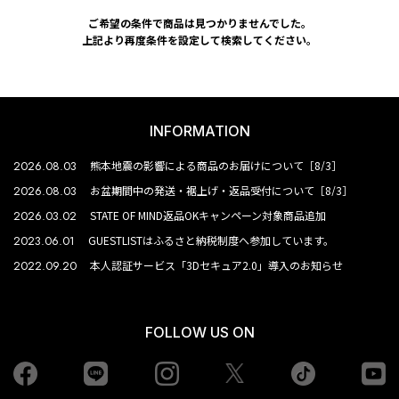
ご希望の条件で商品は見つかりませんでした。
上記より再度条件を設定して検索してください。
INFORMATION
2026.08.03
熊本地震の影響による商品のお届けについて［8/3］
2026.08.03
お盆期間中の発送・裾上げ・返品受付について［8/3］
2026.03.02
STATE OF MIND返品OKキャンペーン対象商品追加
2023.06.01
GUESTLISTはふるさと納税制度へ参加しています。
2022.09.20
本人認証サービス「3Dセキュア2.0」導入のお知らせ
FOLLOW US ON
Facebook
LINE
Instagram
tiktok
yo
Twiiter