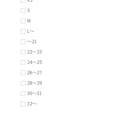
S
M
L～
～21
22～23
24～25
26～27
28～29
30～31
32～