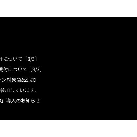
について［8/3］
付について［8/3］
ンペーン対象商品追加
度へ参加しています。
.0」導入のお知らせ