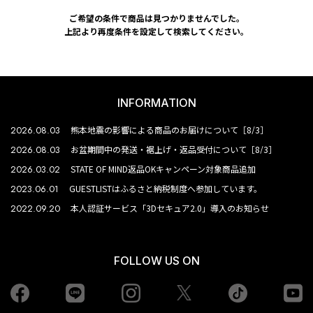
ご希望の条件で商品は見つかりませんでした。
上記より再度条件を設定して検索してください。
INFORMATION
2026.08.03
熊本地震の影響による商品のお届けについて［8/3］
2026.08.03
お盆期間中の発送・裾上げ・返品受付について［8/3］
2026.03.02
STATE OF MIND返品OKキャンペーン対象商品追加
2023.06.01
GUESTLISTはふるさと納税制度へ参加しています。
2022.09.20
本人認証サービス「3Dセキュア2.0」導入のお知らせ
FOLLOW US ON
Facebook
LINE
Instagram
tiktok
yo
Twiiter