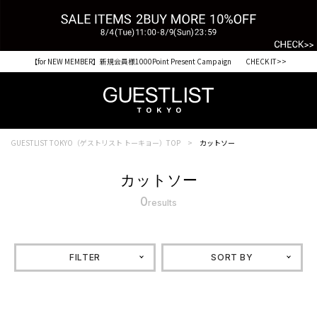
【for NEW MEMBER】新規会員様1000Point Present Campaign CHECK IT>>
GUESTLIST TOKYO（ゲストリスト トーキョー）TOP
カットソー
カットソー
0
results
FILTER
SORT BY