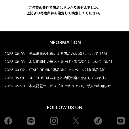
ご希望の条件で商品は見つかりませんでした。
上記より再度条件を設定して検索してください。
INFORMATION
2026.08.03
熊本地震の影響による商品のお届けについて［8/3］
2026.08.03
お盆期間中の発送・裾上げ・返品受付について［8/3］
2026.03.02
STATE OF MIND返品OKキャンペーン対象商品追加
2023.06.01
GUESTLISTはふるさと納税制度へ参加しています。
2022.09.20
本人認証サービス「3Dセキュア2.0」導入のお知らせ
FOLLOW US ON
Facebook
LINE
Instagram
tiktok
yo
Twiiter