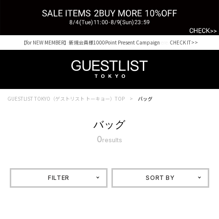
【for NEW MEMBER】新規会員様1000Point Present Campaign CHECK IT>>
Shopping from outside Japan? Visit our Global Site here. >>
GUESTLIST TOKYO（ゲストリスト トーキョー）TOP
バッグ
バッグ
0
results
FILTER
SORT BY