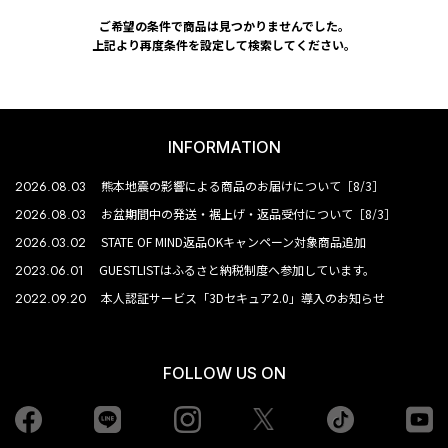
ご希望の条件で商品は見つかりませんでした。
上記より再度条件を設定して検索してください。
INFORMATION
2026.08.03
熊本地震の影響による商品のお届けについて［8/3］
2026.08.03
お盆期間中の発送・裾上げ・返品受付について［8/3］
2026.03.02
STATE OF MIND返品OKキャンペーン対象商品追加
2023.06.01
GUESTLISTはふるさと納税制度へ参加しています。
2022.09.20
本人認証サービス「3Dセキュア2.0」導入のお知らせ
FOLLOW US ON
Facebook
LINE
Instagram
tiktok
yo
Twiiter