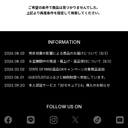
ご希望の条件で商品は見つかりませんでした。
上記より再度条件を設定して検索してください。
INFORMATION
2026.08.03
熊本地震の影響による商品のお届けについて［8/3］
2026.08.03
お盆期間中の発送・裾上げ・返品受付について［8/3］
2026.03.02
STATE OF MIND返品OKキャンペーン対象商品追加
2023.06.01
GUESTLISTはふるさと納税制度へ参加しています。
2022.09.20
本人認証サービス「3Dセキュア2.0」導入のお知らせ
FOLLOW US ON
Facebook
LINE
Instagram
tiktok
yo
Twiiter