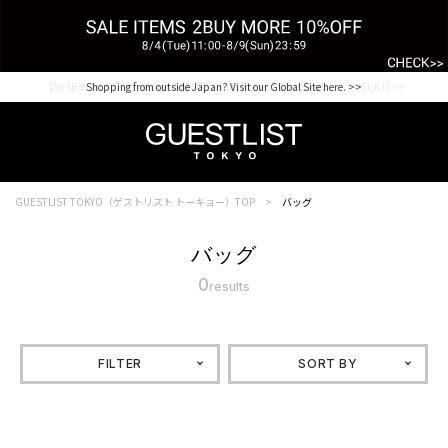
【for NEW MEMBER】新規会員様1000Point Present Campaign CHECK IT>>
Shopping from outside Japan? Visit our Global Site here. >>
GUESTLIST TOKYO（ゲストリスト トーキョー）TOP
バッグ
バッグ
0
results
FILTER
SORT BY