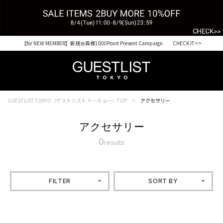
【for NEW MEMBER】新規会員様1000Point Present Campaign CHECK IT>>
Shopping from outside Japan? Visit our Global Site here. >>
GUESTLIST TOKYO（ゲストリスト トーキョー）TOP
アクセサリー
アクセサリー
0
results
FILTER
SORT BY