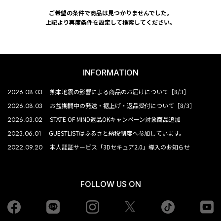
ご希望の条件で商品は見つかりませんでした。
上記より再度条件を設定して検索してください。
INFORMATION
2026.08.03
熊本地震の影響による商品のお届けについて［8/3］
2026.08.03
お盆期間中の発送・裾上げ・返品受付について［8/3］
2026.03.02
STATE OF MIND返品OKキャンペーン対象商品追加
2023.06.01
GUESTLISTはふるさと納税制度へ参加しています。
2022.09.20
本人認証サービス「3Dセキュア2.0」導入のお知らせ
FOLLOW US ON
Facebook
LINE
Instagram
tiktok
yo
Twiiter