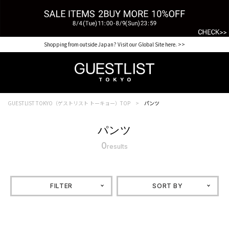
Shopping from outside Japan? Visit our Global Site here. >>
GUESTLIST TOKYO（ゲストリスト トーキョー）TOP
パンツ
パンツ
0
results
FILTER
SORT BY