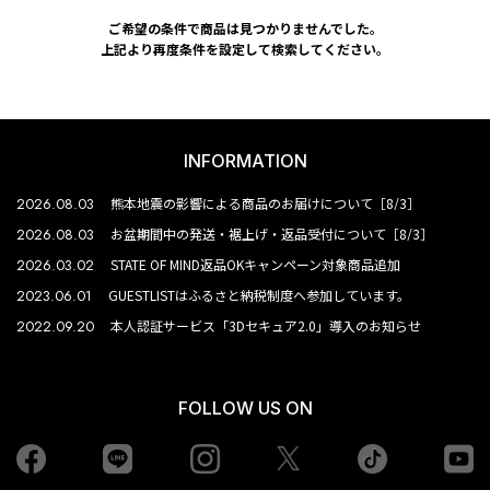
ご希望の条件で商品は見つかりませんでした。
上記より再度条件を設定して検索してください。
INFORMATION
2026.08.03
熊本地震の影響による商品のお届けについて［8/3］
2026.08.03
お盆期間中の発送・裾上げ・返品受付について［8/3］
2026.03.02
STATE OF MIND返品OKキャンペーン対象商品追加
2023.06.01
GUESTLISTはふるさと納税制度へ参加しています。
2022.09.20
本人認証サービス「3Dセキュア2.0」導入のお知らせ
FOLLOW US ON
Facebook
LINE
Instagram
tiktok
yo
Twiiter