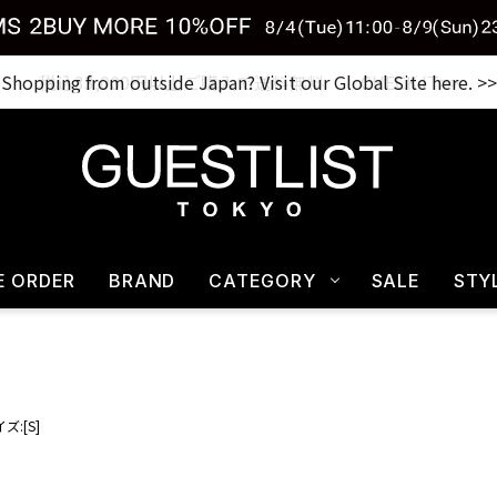
Shopping from outside Japan? Visit our Global Site here. >>
税込33,000円以上ご購入で送料無料 CHECK IT>>
E ORDER
BRAND
CATEGORY
SALE
STY
ズ:[S]