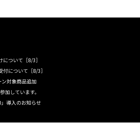
について［8/3］
付について［8/3］
ンペーン対象商品追加
度へ参加しています。
.0」導入のお知らせ