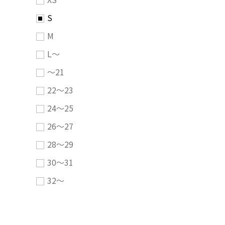
S
M
L～
～21
22～23
24～25
26～27
28～29
30～31
32～