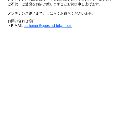
ご不便・ご迷惑をお掛け致しますことお詫び申し上げます。
メンテナンス終了まで、しばらくお待ちくださいませ。
お問い合わせ窓口
・E-MAIL:
customer@guestlist-tokyo.com