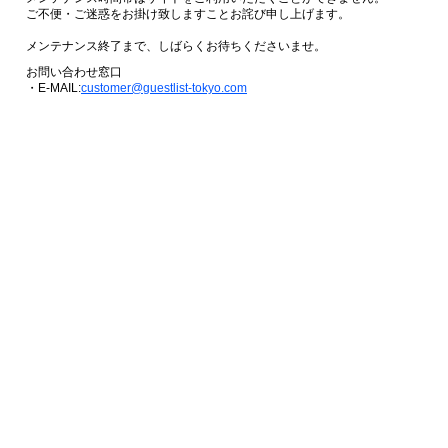
ご不便・ご迷惑をお掛け致しますことお詫び申し上げます。
メンテナンス終了まで、しばらくお待ちくださいませ。
お問い合わせ窓口
・E-MAIL:
customer@guestlist-tokyo.com