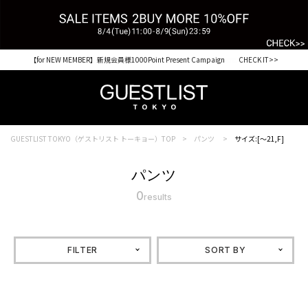
【for NEW MEMBER】新規会員様1000Point Present Campaign CHECK IT>>
GUESTLIST TOKYO（ゲストリスト トーキョー）TOP
パンツ
サイズ:[～21,F]
パンツ
0
results
FILTER
SORT BY