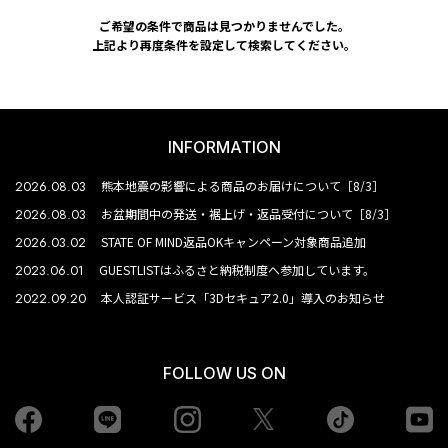
ご希望の条件で商品は見つかりませんでした。
上記より再度条件を設定して検索してください。
INFORMATION
2026.08.03
熊本地震の影響による商品のお届けについて［8/3］
2026.08.03
お盆期間中の発送・裾上げ・返品受付について［8/3］
2026.03.02
STATE OF MIND返品OKキャンペーン対象商品追加
2023.06.01
GUESTLISTはふるさと納税制度へ参加しています。
2022.09.20
本人認証サービス「3Dセキュア2.0」導入のお知らせ
FOLLOW US ON
Facebook
LINE
Instagram
tiktok
yo
Twiiter