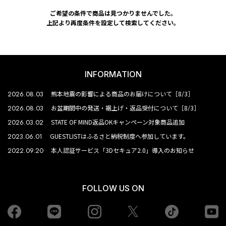
ご希望の条件で商品は見つかりませんでした。
上記より再度条件を設定して検索してください。
INFORMATION
2026.08.03
熊本地震の影響による商品のお届けについて［8/3］
2026.08.03
お盆期間中の発送・裾上げ・返品受付について［8/3］
2026.03.02
STATE OF MIND返品OKキャンペーン対象商品追加
2023.06.01
GUESTLISTはふるさと納税制度へ参加しています。
2022.09.20
本人認証サービス「3Dセキュア2.0」導入のお知らせ
FOLLOW US ON
Facebook
LINE
Instagram
tiktok
yo
Twiiter