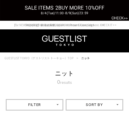
【for NEW MEMBER】新規会員様1000Point Present Campaign CHECK IT>>
Shopping from outside Japan? Visit our Global Site here. >>
GUESTLIST TOKYO（ゲストリスト トーキョー）TOP
ニット
ニット
0
results
FILTER
SORT BY