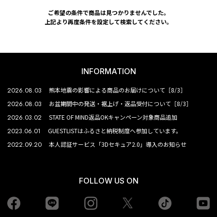
ご希望の条件で商品は見つかりませんでした。
上記より再度条件を設定して検索してください。
INFORMATION
2026.08.03
熊本地震の影響による商品のお届けについて［8/3］
2026.08.03
お盆期間中の発送・裾上げ・返品受付について［8/3］
2026.03.02
STATE OF MIND返品OKキャンペーン対象商品追加
2023.06.01
GUESTLISTはふるさと納税制度へ参加しています。
2022.09.20
本人認証サービス「3Dセキュア2.0」導入のお知らせ
FOLLOW US ON
Facebook
LINE
Instagram
tiktok
yo
Twiiter