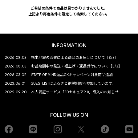
ご希望の条件で商品は見つかりませんでした。
上記より再度条件を設定して検索してください。
INFORMATION
2026.08.03
熊本地震の影響による商品のお届けについて［8/3］
2026.08.03
お盆期間中の発送・裾上げ・返品受付について［8/3］
2026.03.02
STATE OF MIND返品OKキャンペーン対象商品追加
2023.06.01
GUESTLISTはふるさと納税制度へ参加しています。
2022.09.20
本人認証サービス「3Dセキュア2.0」導入のお知らせ
FOLLOW US ON
Facebook
LINE
Instagram
tiktok
yo
Twiiter