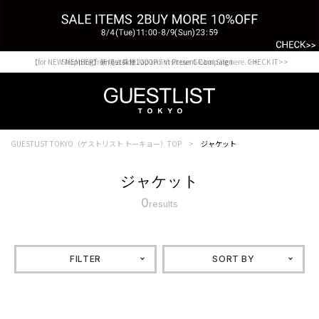
【for NEW MEMBER】新規会員様1000Point Present Campaign CHECK IT>>
Shopping from outside Japan? Visit our Global Site here. >>
GUESTLIST TOKYO（ゲストリスト トーキョー）TOP
ジャケット
ジャケット
0
results
FILTER
SORT BY