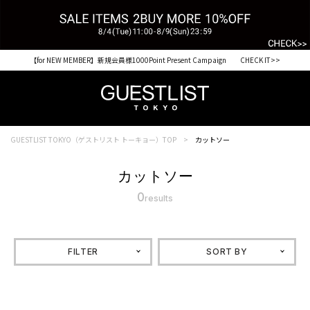
【for NEW MEMBER】新規会員様1000Point Present Campaign CHECK IT>>
GUESTLIST TOKYO（ゲストリスト トーキョー）TOP
カットソー
カットソー
0
results
FILTER
SORT BY