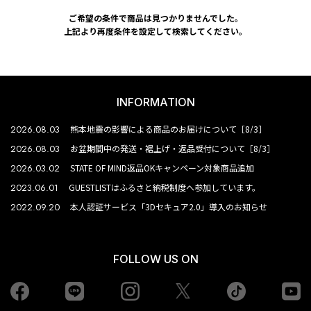
ご希望の条件で商品は見つかりませんでした。
上記より再度条件を設定して検索してください。
INFORMATION
2026.08.03
熊本地震の影響による商品のお届けについて［8/3］
2026.08.03
お盆期間中の発送・裾上げ・返品受付について［8/3］
2026.03.02
STATE OF MIND返品OKキャンペーン対象商品追加
2023.06.01
GUESTLISTはふるさと納税制度へ参加しています。
2022.09.20
本人認証サービス「3Dセキュア2.0」導入のお知らせ
FOLLOW US ON
Facebook
LINE
Instagram
tiktok
yo
Twiiter