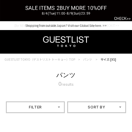
【for NEW MEMBER】新規会員様1000Point Present Campaign CHECK IT>>
Shopping from outside Japan? Visit our Global Site here. >>
GUESTLIST TOKYO（ゲストリスト トーキョー）TOP
パンツ
サイズ:[XS]
パンツ
0
results
FILTER
SORT BY