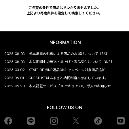
ご希望の条件で商品は見つかりませんでした。
上記より再度条件を設定して検索してください。
INFORMATION
2026.08.03
熊本地震の影響による商品のお届けについて［8/3］
2026.08.03
お盆期間中の発送・裾上げ・返品受付について［8/3］
2026.03.02
STATE OF MIND返品OKキャンペーン対象商品追加
2023.06.01
GUESTLISTはふるさと納税制度へ参加しています。
2022.09.20
本人認証サービス「3Dセキュア2.0」導入のお知らせ
FOLLOW US ON
Facebook
LINE
Instagram
tiktok
yo
Twiiter