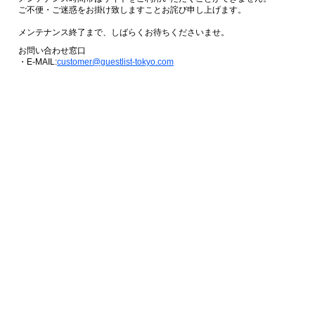
ご不便・ご迷惑をお掛け致しますことお詫び申し上げます。
メンテナンス終了まで、しばらくお待ちくださいませ。
お問い合わせ窓口
・E-MAIL:
customer@guestlist-tokyo.com